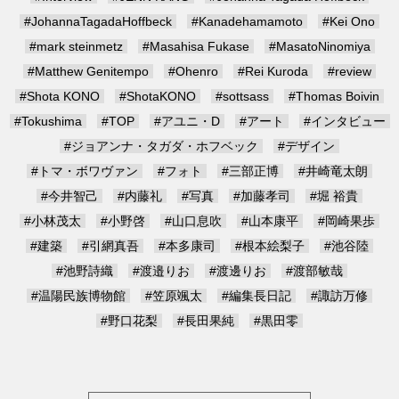
#JohannaTagadaHoffbeck
#Kanadehamamoto
#Kei Ono
#mark steinmetz
#Masahisa Fukase
#MasatoNinomiya
#Matthew Genitempo
#Ohenro
#Rei Kuroda
#review
#Shota KONO
#ShotaKONO
#sottsass
#Thomas Boivin
#Tokushima
#TOP
#アユニ・D
#アート
#インタビュー
#ジョアンナ・タガダ・ホフベック
#デザイン
#トマ・ボワヴァン
#フォト
#三部正博
#井崎竜太朗
#今井智己
#内藤礼
#写真
#加藤孝司
#堀 裕貴
#小林茂太
#小野啓
#山口息吹
#山本康平
#岡崎果歩
#建築
#引網真吾
#本多康司
#根本絵梨子
#池谷陸
#池野詩織
#渡邉りお
#渡邊りお
#渡部敏哉
#温陽民族博物館
#笠原颯太
#編集長日記
#諏訪万修
#野口花梨
#長田果純
#黒田零