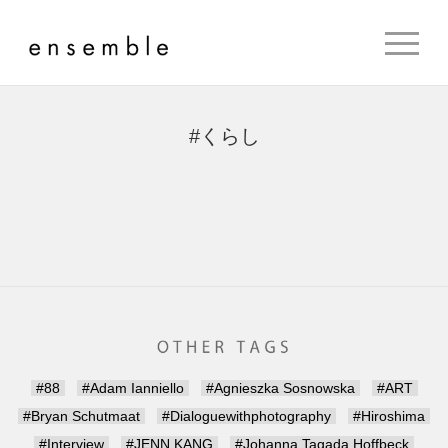
#くらし
#88
#Adam Ianniello
#Agnieszka Sosnowska
#ART
#Bryan Schutmaat
#Dialoguewithphotography
#Hiroshima
#Interview
#JENN KANG
#Johanna Tagada Hoffbeck