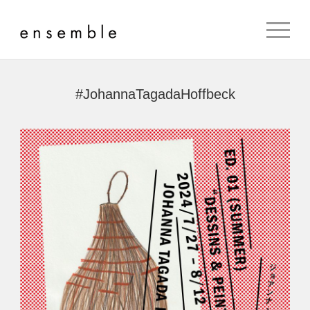
#JohannaTagadaHoffbeck