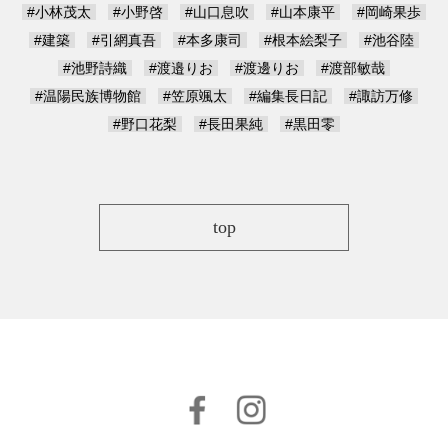
#小林茂太
#小野啓
#山口息吹
#山本康平
#岡崎果歩
#建築
#引網真吾
#本多康司
#根本絵梨子
#池谷陸
#池野詩織
#渡邉りお
#渡邊りお
#渡部敏哉
#温陽民族博物館
#笠原颯太
#編集長日記
#諏訪万修
#野口花梨
#長田果純
#黒田零
top