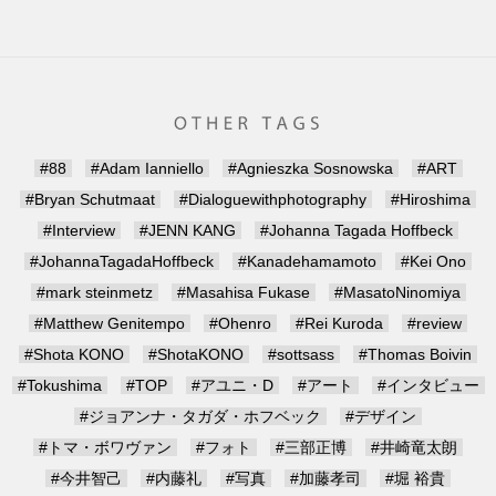
#88
#Adam Ianniello
#Agnieszka Sosnowska
#ART
#Bryan Schutmaat
#Dialoguewithphotography
#Hiroshima
#Interview
#JENN KANG
#Johanna Tagada Hoffbeck
#JohannaTagadaHoffbeck
#Kanadehamamoto
#Kei Ono
#mark steinmetz
#Masahisa Fukase
#MasatoNinomiya
#Matthew Genitempo
#Ohenro
#Rei Kuroda
#review
#Shota KONO
#ShotaKONO
#sottsass
#Thomas Boivin
#Tokushima
#TOP
#アユニ・D
#アート
#インタビュー
#ジョアンナ・タガダ・ホフベック
#デザイン
#トマ・ボワヴァン
#フォト
#三部正博
#井崎竜太朗
#今井智己
#内藤礼
#写真
#加藤孝司
#堀 裕貴