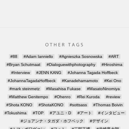
#88
#Adam Ianniello
#Agnieszka Sosnowska
#ART
#Bryan Schutmaat
#Dialoguewithphotography
#Hiroshima
#Interview
#JENN KANG
#Johanna Tagada Hoffbeck
#JohannaTagadaHoffbeck
#Kanadehamamoto
#Kei Ono
#mark steinmetz
#Masahisa Fukase
#MasatoNinomiya
#Matthew Genitempo
#Ohenro
#Rei Kuroda
#review
#Shota KONO
#ShotaKONO
#sottsass
#Thomas Boivin
#Tokushima
#TOP
#アユニ・D
#アート
#インタビュー
#ジョアンナ・タガダ・ホフベック
#デザイン