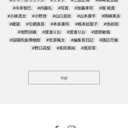
#トマ・ボワヴァン
#フォト
#三部正博
#井崎竜太朗
#今井智己
#内藤礼
#写真
#加藤孝司
#堀 裕貴
#小林茂太
#小野啓
#山口息吹
#山本康平
#岡崎果歩
#建築
#引網真吾
#本多康司
#根本絵梨子
#池谷陸
#池野詩織
#渡邉りお
#渡邊りお
#渡部敏哉
#温陽民族博物館
#笠原颯太
#編集長日記
#諏訪万修
#野口花梨
#長田果純
#黒田零
top