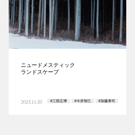
ニュードメスティック
ランドスケープ
2023.11.20
#三部正博
#今井智己
#加藤孝司