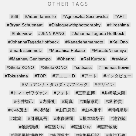
#88
#Adam Ianniello
#Agnieszka Sosnowska
#ART
#Bryan Schutmaat
#Dialoguewithphotography
#Hiroshima
#Interview
#JENN KANG
#Johanna Tagada Hoffbeck
#JohannaTagadaHoffbeck
#Kanadehamamoto
#Kei Ono
#mark steinmetz
#Masahisa Fukase
#MasatoNinomiya
#Matthew Genitempo
#Ohenro
#Rei Kuroda
#review
#Shota KONO
#ShotaKONO
#sottsass
#Thomas Boivin
#Tokushima
#TOP
#アユニ・D
#アート
#インタビュー
#ジョアンナ・タガダ・ホフベック
#デザイン
#トマ・ボワヴァン
#フォト
#三部正博
#井崎竜太朗
#今井智己
#内藤礼
#写真
#加藤孝司
#堀 裕貴
#小林茂太
#小野啓
#山口息吹
#山本康平
#岡崎果歩
#建築
#引網真吾
#本多康司
#根本絵梨子
#池谷陸
#池野詩織
#渡邉りお
#渡邊りお
#渡部敏哉
#温陽民族博物館
#笠原颯太
#編集長日記
#諏訪万修