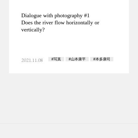
Dialogue with photography #1
Does the river flow horizontally or
vertically?
2021.11.08
#写真
#山本康平
#本多康司