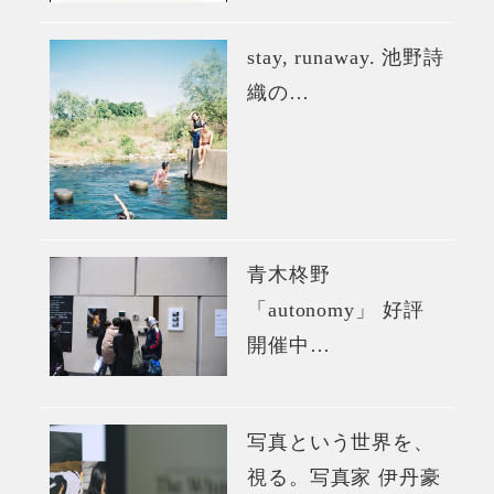
stay, runaway. 池野詩
織の…
青木柊野
「autonomy」 好評
開催中…
写真という世界を、
視る。写真家 伊丹豪