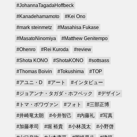
#JohannaTagadaHoffbeck
#Kanadehamamoto
#Kei Ono
#mark steinmetz
#Masahisa Fukase
#MasatoNinomiya
#Matthew Genitempo
#Ohenro
#Rei Kuroda
#review
#Shota KONO
#ShotaKONO
#sottsass
#Thomas Boivin
#Tokushima
#TOP
#アユニ・D
#アート
#インタビュー
#ジョアンナ・タガダ・ホフベック
#デザイン
#トマ・ボワヴァン
#フォト
#三部正博
#井崎竜太朗
#今井智己
#内藤礼
#写真
#加藤孝司
#堀 裕貴
#小林茂太
#小野啓