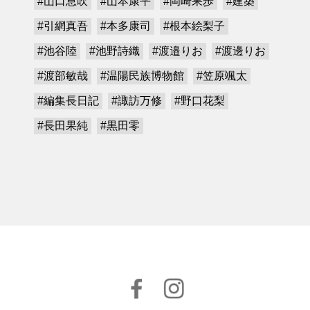
#山口息吹
#山本康平
#岡崎果歩
#建築
#引網真吾
#本多康司
#根本絵梨子
#池谷陸
#池野詩織
#渡邉りお
#渡邊りお
#渡部敏哉
#温陽民族博物館
#笠原颯太
#編集長日記
#諏訪万修
#野口花梨
#長田果純
#黒田零