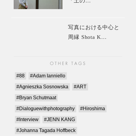
「土の…
写真における中心と
周縁 Shota K…
#88
#Adam Ianniello
#Agnieszka Sosnowska
#ART
#Bryan Schutmaat
#Dialoguewithphotography
#Hiroshima
#Interview
#JENN KANG
#Johanna Tagada Hoffbeck