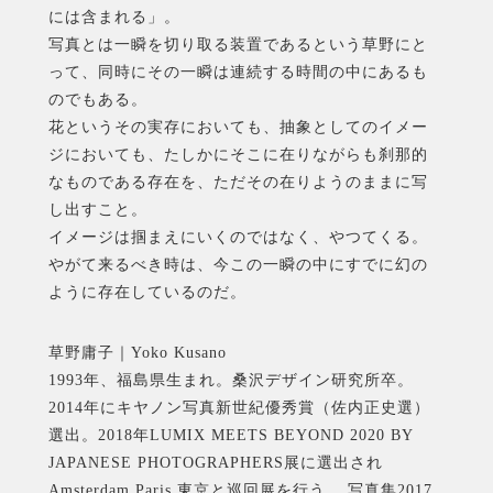
には含まれる」。
写真とは一瞬を切り取る装置であるという草野にと
って、同時にその一瞬は連続する時間の中にあるも
のでもある。
花というその実存においても、抽象としてのイメー
ジにおいても、たしかにそこに在りながらも刹那的
なものである存在を、ただその在りようのままに写
し出すこと。
イメージは掴まえにいくのではなく、やつてくる。
やがて来るべき時は、今この一瞬の中にすでに幻の
ように存在しているのだ。
草野庸子｜Yoko Kusano
1993年、福島県生まれ。桑沢デザイン研究所卒。
2014年にキヤノン写真新世紀優秀賞（佐内正史選）
選出。2018年LUMIX MEETS BEYOND 2020 BY
JAPANESE PHOTOGRAPHERS展に選出され
Amsterdam Paris 東京と巡回展を行う。 写真集2017