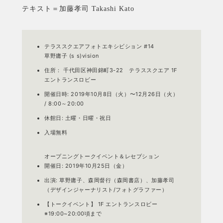
テキスト＝加藤孝司 Takashi Kato
テラススクエアフォトエキシビション #14
草野庸子 (s s)vision
住所： 千代田区神田錦町3-22 テラススクエア 1F
エントランスロビー
開催日時: 2019年10月8日（火）〜12月26日（火）
/ 8:00～20:00
休館日: 土曜・日曜・祝日
入場無料
オープニングトークイベント＆レセプション
開催日: 2019年10月25日（金）
出演: 草野庸子、森岡督行（森岡書店）、加藤孝司
（デザインジャーナリスト/フォトグラファー）
【トークイベント】 1F エントランスロビー
※19:00~20:00頃まで