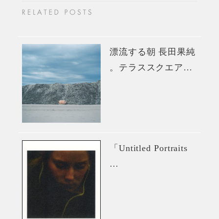
漂流する朝 長田果純
。テラススクエア…
「Untitled Portraits
…